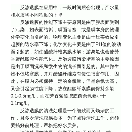
反渗透膜在应用中，一段时间后会出现，产水量
和水质均不同程度的下降。
反渗透膜的性能下降主要原因是由于膜表面受到
了污染，如表面结垢，膜面堵塞；或是膜本身的物理
化学变化而引起的。物理变化主要是由于压实效应引
起膜的透水率下降；化学变化主要是由于
PH
值的波动
而引起的，如使醋酸纤维素膜水解；游离氯也会使芳
香聚酰胺膜性能恶化。反渗透膜污染堵塞的主要原因
是由于膜面沉积和微生物的滋长而引起的。其中微生
物不仅堵塞膜，并对醋酸纤维素有侵蚀损害作用。因
此，在膜内必须保持一定的余氯量，但是余氯太高，
又会引起膜性能下降，故在醋酸纤素膜前保持余氯
0.1-0.5mg/L
，而在芳香聚酰胺膜前余氯要小于
0.1mg/L
。
反渗透膜的清洗处理是一个细致而又烦杂的工
作，且多次清洗膜易损坏。为了减轻清洗工作，必须
要搞好前处理，严格把好水质关。