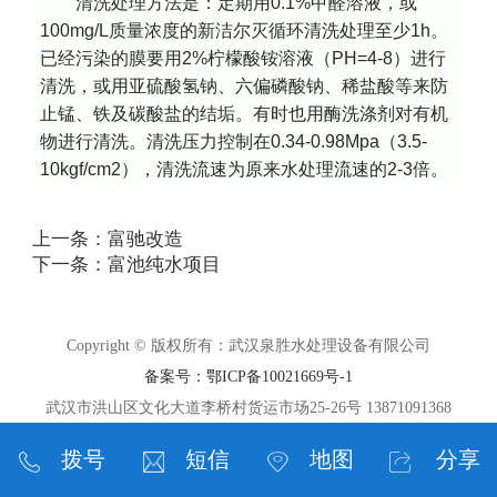
清洗处理方法是：定期用
0.1%
甲醛溶液，或
100mg/L
质量浓度的新洁尔灭循环清洗处理至少
1h
。
已经污染的膜要用
2%
柠檬酸铵溶液（
PH=4-8
）进行
清洗，或用亚硫酸氢钠、六偏磷酸钠、稀盐酸等来防
止锰、铁及碳酸盐的结垢。有时也用酶洗涤剂对有机
物进行清洗。清洗压力控制在
0.34-0.98Mpa
（
3.5-
10kgf/cm2
），清洗流速为原来水处理流速的
2-3
倍。
上一条：
富驰改造
下一条：
富池纯水项目
Copyright © 版权所有：武汉泉胜水处理设备有限公司
备案号：鄂ICP备10021669号-1
武汉市洪山区文化大道李桥村货运市场25-26号 13871091368
拨号
短信
地图
分享